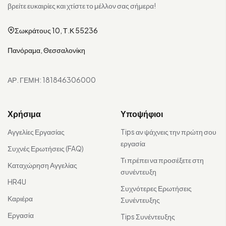
βρείτε ευκαιρίες και χτίστε το μέλλον σας σήμερα!
Σωκράτους 10, Τ.Κ 55236
Πανόραμα, Θεσσαλονίκη
ΑΡ. ΓΕΜΗ: 181846306000
Χρήσιμα
Υποψήφιοι
Αγγελίες Εργασίας
Tips αν ψάχνεις την πρώτη σου
εργασία
Συχνές Ερωτήσεις (FAQ)
Τι πρέπει να προσέξετε στη
Καταχώρηση Αγγελίας
συνέντευξη
HR4U
Συχνότερες Ερωτήσεις
Καριέρα
Συνέντευξης
Εργασία
Tips Συνέντευξης