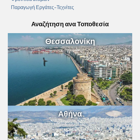
Παραγωγή Εργάτες-Τεχνίτες
Αναζήτηση ανα Τοποθεσία
Θεσσαλονίκη
Αθήνα