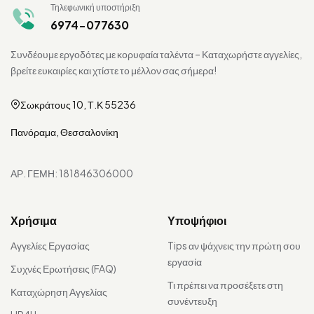
Τηλεφωνική υποστήριξη
6974-077630
Συνδέουμε εργοδότες με κορυφαία ταλέντα – Καταχωρήστε αγγελίες,
βρείτε ευκαιρίες και χτίστε το μέλλον σας σήμερα!
Σωκράτους 10, Τ.Κ 55236
Πανόραμα, Θεσσαλονίκη
ΑΡ. ΓΕΜΗ: 181846306000
Χρήσιμα
Υποψήφιοι
Αγγελίες Εργασίας
Tips αν ψάχνεις την πρώτη σου
εργασία
Συχνές Ερωτήσεις (FAQ)
Τι πρέπει να προσέξετε στη
Καταχώρηση Αγγελίας
συνέντευξη