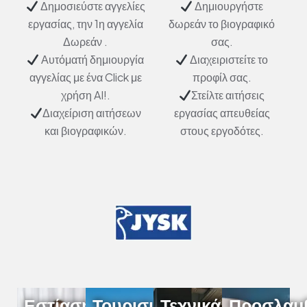
Δημοσιεύστε αγγελίες
Δημιουργήστε
εργασίας, την 1η αγγελία
δωρεάν το βιογραφικό
Δωρεάν .
σας.
Αυτόματή δημιουργία
Διαχειριστείτε το
αγγελίας με ένα Click με
προφίλ σας.
χρήση AI!.
Στείλτε αιτήσεις
Διαχείριση αιτήσεων
εργασίας απευθείας
και βιογραφικών.
στους εργοδότες.
Εστίαση
Τουρισμός
Τεχνικά
Προσλαμ