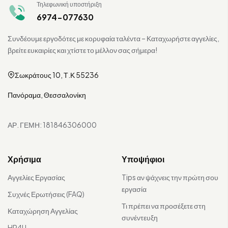
Τηλεφωνική υποστήριξη
6974-077630
Συνδέουμε εργοδότες με κορυφαία ταλέντα – Καταχωρήστε αγγελίες,
βρείτε ευκαιρίες και χτίστε το μέλλον σας σήμερα!
Σωκράτους 10, Τ.Κ 55236
Πανόραμα, Θεσσαλονίκη
ΑΡ. ΓΕΜΗ: 181846306000
Χρήσιμα
Υποψήφιοι
Αγγελίες Εργασίας
Tips αν ψάχνεις την πρώτη σου
εργασία
Συχνές Ερωτήσεις (FAQ)
Τι πρέπει να προσέξετε στη
Καταχώρηση Αγγελίας
συνέντευξη
HR4U