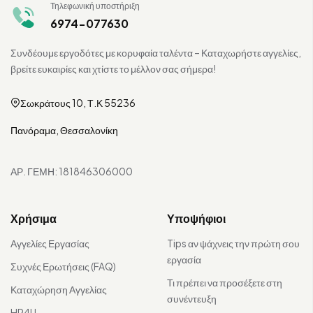
Τηλεφωνική υποστήριξη
6974-077630
Συνδέουμε εργοδότες με κορυφαία ταλέντα – Καταχωρήστε αγγελίες,
βρείτε ευκαιρίες και χτίστε το μέλλον σας σήμερα!
Σωκράτους 10, Τ.Κ 55236
Πανόραμα, Θεσσαλονίκη
ΑΡ. ΓΕΜΗ: 181846306000
Χρήσιμα
Υποψήφιοι
Αγγελίες Εργασίας
Tips αν ψάχνεις την πρώτη σου
εργασία
Συχνές Ερωτήσεις (FAQ)
Τι πρέπει να προσέξετε στη
Καταχώρηση Αγγελίας
συνέντευξη
HR4U