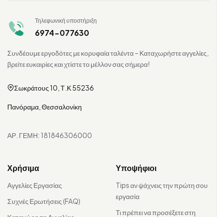
Τηλεφωνική υποστήριξη
6974-077630
Συνδέουμε εργοδότες με κορυφαία ταλέντα – Καταχωρήστε αγγελίες,
βρείτε ευκαιρίες και χτίστε το μέλλον σας σήμερα!
Σωκράτους 10, Τ.Κ 55236
Πανόραμα, Θεσσαλονίκη
ΑΡ. ΓΕΜΗ: 181846306000
Χρήσιμα
Υποψήφιοι
Αγγελίες Εργασίας
Tips αν ψάχνεις την πρώτη σου
εργασία
Συχνές Ερωτήσεις (FAQ)
Τι πρέπει να προσέξετε στη
Καταχώρηση Αγγελίας