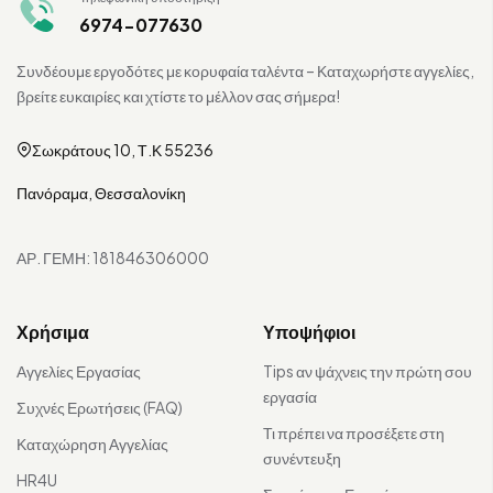
6974-077630
Συνδέουμε εργοδότες με κορυφαία ταλέντα – Καταχωρήστε αγγελίες,
βρείτε ευκαιρίες και χτίστε το μέλλον σας σήμερα!
Σωκράτους 10, Τ.Κ 55236
Πανόραμα, Θεσσαλονίκη
ΑΡ. ΓΕΜΗ: 181846306000
Χρήσιμα
Υποψήφιοι
Αγγελίες Εργασίας
Tips αν ψάχνεις την πρώτη σου
εργασία
Συχνές Ερωτήσεις (FAQ)
Τι πρέπει να προσέξετε στη
Καταχώρηση Αγγελίας
συνέντευξη
HR4U