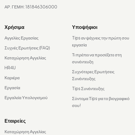
ΑΡ. ΓΕΜΗ: 181846306000
Χρήσιμα
Υποψήφιοι
Αγγελίες Εργασίας
Tips αν ψάχνεις την πρώτη σου
εργασία
Συχνές Ερωτήσεις (FAQ)
Τι πρέπει να προσέξετε στη
Καταχώρηση Αγγελίας
συνέντευξη
HR4U
Συχνότερες Ερωτήσεις
Καριέρα
Συνέντευξης
Εργασία
Tips Συνέντευξης
Εργαλεία Υπολογισμού
Σύντομα Τips για το βιογραφικό
σου!
Εταιρείες
Καταχώρηση Αγγελίας