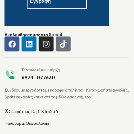
Ακολουθήστε μας στα Social
Τηλεφωνική υποστήριξη
6974-077630
Συνδέουμε εργοδότες με κορυφαία ταλέντα – Καταχωρήστε αγγελίες,
βρείτε ευκαιρίες και χτίστε το μέλλον σας σήμερα!
Σωκράτους 10, Τ.Κ 55236
Πανόραμα, Θεσσαλονίκη