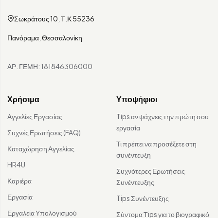
Σωκράτους 10, Τ.Κ 55236
Πανόραμα, Θεσσαλονίκη
ΑΡ. ΓΕΜΗ: 181846306000
Χρήσιμα
Υποψήφιοι
Αγγελίες Εργασίας
Tips αν ψάχνεις την πρώτη σου
εργασία
Συχνές Ερωτήσεις (FAQ)
Τι πρέπει να προσέξετε στη
Καταχώρηση Αγγελίας
συνέντευξη
HR4U
Συχνότερες Ερωτήσεις
Καριέρα
Συνέντευξης
Εργασία
Tips Συνέντευξης
Εργαλεία Υπολογισμού
Σύντομα Τips για το βιογραφικό