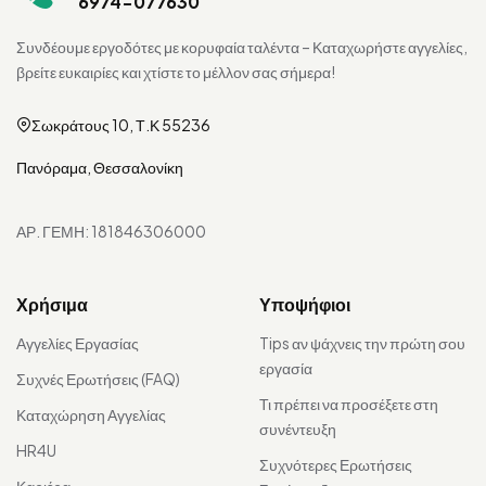
6974-077630
Συνδέουμε εργοδότες με κορυφαία ταλέντα – Καταχωρήστε αγγελίες,
βρείτε ευκαιρίες και χτίστε το μέλλον σας σήμερα!
Σωκράτους 10, Τ.Κ 55236
Πανόραμα, Θεσσαλονίκη
ΑΡ. ΓΕΜΗ: 181846306000
Χρήσιμα
Υποψήφιοι
Αγγελίες Εργασίας
Tips αν ψάχνεις την πρώτη σου
εργασία
Συχνές Ερωτήσεις (FAQ)
Τι πρέπει να προσέξετε στη
Καταχώρηση Αγγελίας
συνέντευξη
HR4U
Συχνότερες Ερωτήσεις