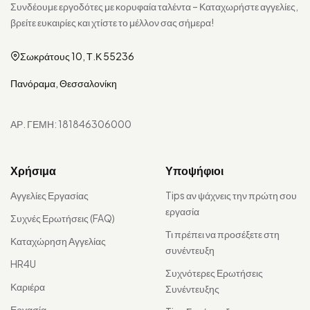
Συνδέουμε εργοδότες με κορυφαία ταλέντα – Καταχωρήστε αγγελίες,
βρείτε ευκαιρίες και χτίστε το μέλλον σας σήμερα!
Σωκράτους 10, Τ.Κ 55236
Πανόραμα, Θεσσαλονίκη
ΑΡ. ΓΕΜΗ: 181846306000
Χρήσιμα
Υποψήφιοι
Αγγελίες Εργασίας
Tips αν ψάχνεις την πρώτη σου
εργασία
Συχνές Ερωτήσεις (FAQ)
Τι πρέπει να προσέξετε στη
Καταχώρηση Αγγελίας
συνέντευξη
HR4U
Συχνότερες Ερωτήσεις
Καριέρα
Συνέντευξης
Εργασία