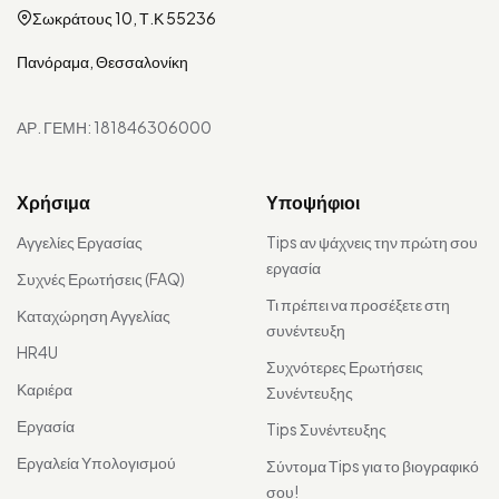
Σωκράτους 10, Τ.Κ 55236
Πανόραμα, Θεσσαλονίκη
ΑΡ. ΓΕΜΗ: 181846306000
Χρήσιμα
Υποψήφιοι
Αγγελίες Εργασίας
Tips αν ψάχνεις την πρώτη σου
εργασία
Συχνές Ερωτήσεις (FAQ)
Τι πρέπει να προσέξετε στη
Καταχώρηση Αγγελίας
συνέντευξη
HR4U
Συχνότερες Ερωτήσεις
Καριέρα
Συνέντευξης
Εργασία
Tips Συνέντευξης
Εργαλεία Υπολογισμού
Σύντομα Τips για το βιογραφικό
σου!