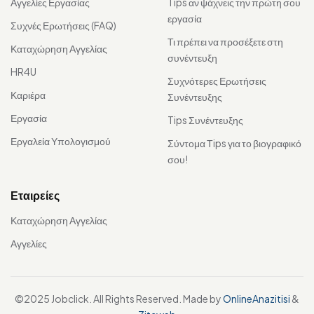
Αγγελίες Εργασίας
Tips αν ψάχνεις την πρώτη σου
εργασία
Συχνές Ερωτήσεις (FAQ)
Τι πρέπει να προσέξετε στη
Καταχώρηση Αγγελίας
συνέντευξη
HR4U
Συχνότερες Ερωτήσεις
Καριέρα
Συνέντευξης
Εργασία
Tips Συνέντευξης
Εργαλεία Υπολογισμού
Σύντομα Τips για το βιογραφικό
σου!
Εταιρείες
Καταχώρηση Αγγελίας
Αγγελίες
©2025 Jobclick. All Rights Reserved. Made by
OnlineAnazitisi
&