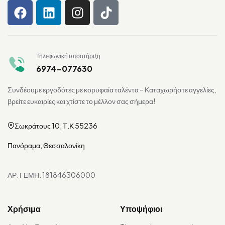
Τηλεφωνική υποστήριξη
6974-077630
Συνδέουμε εργοδότες με κορυφαία ταλέντα – Καταχωρήστε αγγελίες,
βρείτε ευκαιρίες και χτίστε το μέλλον σας σήμερα!
Σωκράτους 10, Τ.Κ 55236
Πανόραμα, Θεσσαλονίκη
ΑΡ. ΓΕΜΗ: 181846306000
Χρήσιμα
Υποψήφιοι