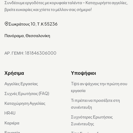
Συνδέουμε εργοδότες με κορυφαία ταλέντα – Καταχωρήστε αγγελίες,
βρείτε ευκαιρίες και χτίστε το μέλλον σας σήμερα!
Σωκράτους 10, Τ.Κ 55236
Πανόραμα, Θεσσαλονίκη
ΑΡ. ΓΕΜΗ: 181846306000
Χρήσιμα
Υποψήφιοι
Αγγελίες Εργασίας
Tips αν ψάχνεις την πρώτη σου
εργασία
Συχνές Ερωτήσεις (FAQ)
Τι πρέπει να προσέξετε στη
Καταχώρηση Αγγελίας
συνέντευξη
HR4U
Συχνότερες Ερωτήσεις
Καριέρα
Συνέντευξης
Εργασία