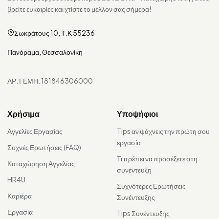
βρείτε ευκαιρίες και χτίστε το μέλλον σας σήμερα!
Σωκράτους 10, Τ.Κ 55236
Πανόραμα, Θεσσαλονίκη
ΑΡ. ΓΕΜΗ: 181846306000
Χρήσιμα
Υποψήφιοι
Αγγελίες Εργασίας
Tips αν ψάχνεις την πρώτη σου
εργασία
Συχνές Ερωτήσεις (FAQ)
Τι πρέπει να προσέξετε στη
Καταχώρηση Αγγελίας
συνέντευξη
HR4U
Συχνότερες Ερωτήσεις
Καριέρα
Συνέντευξης
Εργασία
Tips Συνέντευξης