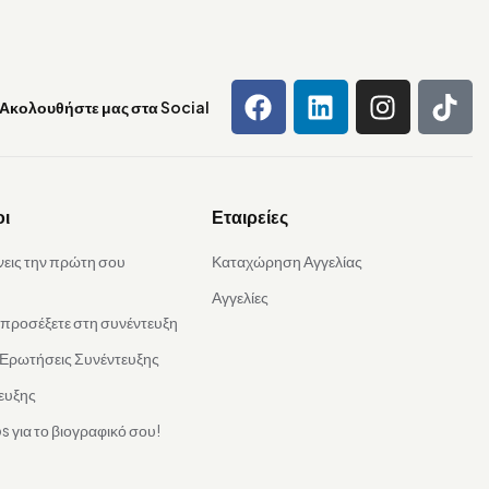
Ακολουθήστε μας στα Social
οι
Εταιρείες
νεις την πρώτη σου
Καταχώρηση Αγγελίας
Αγγελίες
α προσέξετε στη συνέντευξη
 Ερωτήσεις Συνέντευξης
ευξης
s για το βιογραφικό σου!