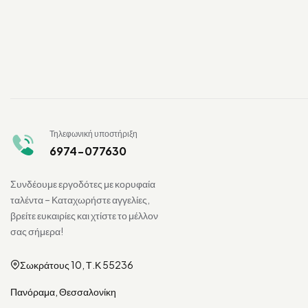
Τηλεφωνική υποστήριξη
6974-077630
Συνδέουμε εργοδότες με κορυφαία
ταλέντα – Καταχωρήστε αγγελίες,
βρείτε ευκαιρίες και χτίστε το μέλλον
σας σήμερα!
Σωκράτους 10, Τ.Κ 55236
Πανόραμα, Θεσσαλονίκη