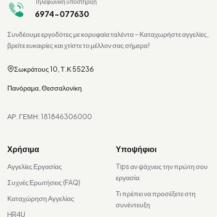
Τηλεφωνική υποστήριξη
6974-077630
Συνδέουμε εργοδότες με κορυφαία ταλέντα – Καταχωρήστε αγγελίες,
βρείτε ευκαιρίες και χτίστε το μέλλον σας σήμερα!
Σωκράτους 10, Τ.Κ 55236
Πανόραμα, Θεσσαλονίκη
ΑΡ. ΓΕΜΗ: 181846306000
Χρήσιμα
Υποψήφιοι
Αγγελίες Εργασίας
Tips αν ψάχνεις την πρώτη σου
εργασία
Συχνές Ερωτήσεις (FAQ)
Τι πρέπει να προσέξετε στη
Καταχώρηση Αγγελίας
συνέντευξη
HR4U