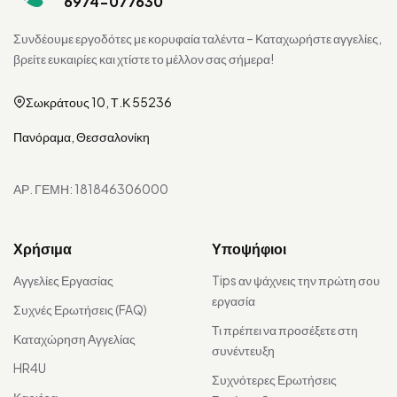
6974-077630
Συνδέουμε εργοδότες με κορυφαία ταλέντα – Καταχωρήστε αγγελίες,
βρείτε ευκαιρίες και χτίστε το μέλλον σας σήμερα!
Σωκράτους 10, Τ.Κ 55236
Πανόραμα, Θεσσαλονίκη
ΑΡ. ΓΕΜΗ: 181846306000
Χρήσιμα
Υποψήφιοι
Αγγελίες Εργασίας
Tips αν ψάχνεις την πρώτη σου
εργασία
Συχνές Ερωτήσεις (FAQ)
Τι πρέπει να προσέξετε στη
Καταχώρηση Αγγελίας
συνέντευξη
HR4U
Συχνότερες Ερωτήσεις