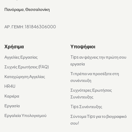
Πανόραμα, Θεσσαλονίκη
ΑΡ. ΓΕΜΗ: 181846306000
Χρήσιμα
Υποψήφιοι
Αγγελίες Εργασίας
Tips αν ψάχνεις την πρώτη σου
εργασία
Συχνές Ερωτήσεις (FAQ)
Τι πρέπει να προσέξετε στη
Καταχώρηση Αγγελίας
συνέντευξη
HR4U
Συχνότερες Ερωτήσεις
Καριέρα
Συνέντευξης
Εργασία
Tips Συνέντευξης
Εργαλεία Υπολογισμού
Σύντομα Τips για το βιογραφικό
σου!