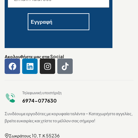
Ακολουθήστε μας στα Social
Τηλεφωνική υποστήριξη
6974-077630
Συνδέουμε εργοδότες με κορυφαία ταλέντα – Καταχωρήστε αγγελίες,
βρείτε ευκαιρίες και χτίστε το μέλλον σας σήμερα!
Σωκράτους 10, Τ.Κ 55236