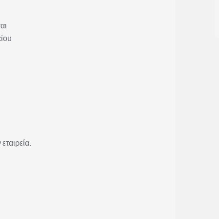
αι
είου
 εταιρεία.