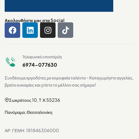
Ακολουθήστε μας στα Social
Τηλεφωνική υποστήριξη
6974-077630
Συνδέουμε εργοδότες με κορυφαία ταλέντα – Καταχωρήστε αγγελίες,
βρείτε ευκαιρίες και χτίστε το μέλλον σας σήμερα!
Σωκράτους 10, Τ.Κ 55236
Πανόραμα, Θεσσαλονίκη
ΑΡ. ΓΕΜΗ: 181846306000