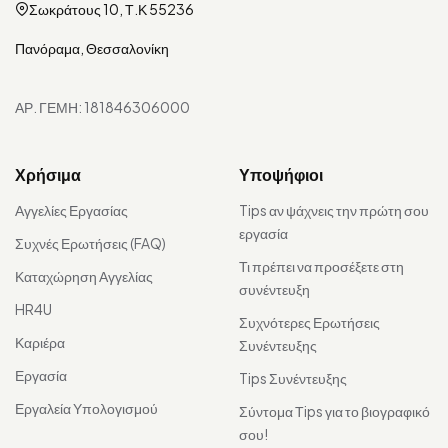
Σωκράτους 10, Τ.Κ 55236
Πανόραμα, Θεσσαλονίκη
ΑΡ. ΓΕΜΗ: 181846306000
Χρήσιμα
Υποψήφιοι
Αγγελίες Εργασίας
Tips αν ψάχνεις την πρώτη σου
εργασία
Συχνές Ερωτήσεις (FAQ)
Τι πρέπει να προσέξετε στη
Καταχώρηση Αγγελίας
συνέντευξη
HR4U
Συχνότερες Ερωτήσεις
Καριέρα
Συνέντευξης
Εργασία
Tips Συνέντευξης
Εργαλεία Υπολογισμού
Σύντομα Τips για το βιογραφικό
σου!