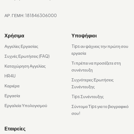
ΑΡ. ΓΕΜΗ: 181846306000
Χρήσιμα
Υποψήφιοι
Αγγελίες Εργασίας
Tips αν ψάχνεις την πρώτη σου
εργασία
Συχνές Ερωτήσεις (FAQ)
Τι πρέπει να προσέξετε στη
Καταχώρηση Αγγελίας
συνέντευξη
HR4U
Συχνότερες Ερωτήσεις
Καριέρα
Συνέντευξης
Εργασία
Tips Συνέντευξης
Εργαλεία Υπολογισμού
Σύντομα Τips για το βιογραφικό
σου!
Εταιρείες