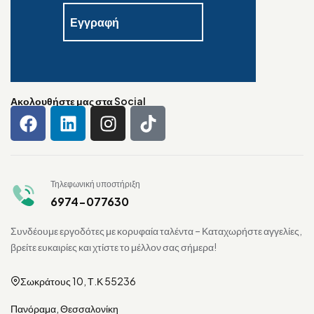
Ακολουθήστε μας στα Social
Τηλεφωνική υποστήριξη
6974-077630
Συνδέουμε εργοδότες με κορυφαία ταλέντα – Καταχωρήστε αγγελίες,
βρείτε ευκαιρίες και χτίστε το μέλλον σας σήμερα!
Σωκράτους 10, Τ.Κ 55236
Πανόραμα, Θεσσαλονίκη