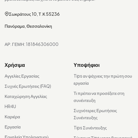
Σωκράτους 10, Τ.Κ 55236
Πανόραμα, Θεσσαλονίκη
ΑΡ. ΓΕΜΗ: 181846306000
Χρήσιμα
Υποψήφιοι
Αγγελίες Εργασίας
Tips αν ψάχνεις την πρώτη σου
εργασία
Συχνές Ερωτήσεις (FAQ)
Τι πρέπει να προσέξετε στη
Καταχώρηση Αγγελίας
συνέντευξη
HR4U
Συχνότερες Ερωτήσεις
Καριέρα
Συνέντευξης
Εργασία
Tips Συνέντευξης
Εργαλεία Υπολογισμού
Σύντομα Τips για το βιογραφικό