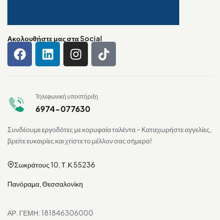
Ακολουθήστε μας στα Social
Τηλεφωνική υποστήριξη
6974-077630
Συνδέουμε εργοδότες με κορυφαία ταλέντα – Καταχωρήστε αγγελίες,
βρείτε ευκαιρίες και χτίστε το μέλλον σας σήμερα!
Σωκράτους 10, Τ.Κ 55236
Πανόραμα, Θεσσαλονίκη
ΑΡ. ΓΕΜΗ: 181846306000