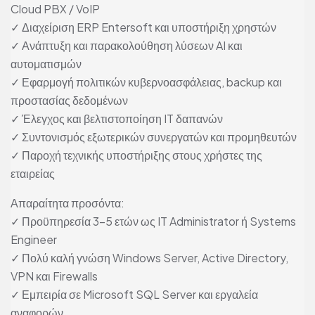
Cloud PBX / VoIP
✓ Διαχείριση ERP Entersoft και υποστήριξη χρηστών
✓ Ανάπτυξη και παρακολούθηση λύσεων AI και
αυτοματισμών
✓ Εφαρμογή πολιτικών κυβερνοασφάλειας, backup και
προστασίας δεδομένων
✓ Έλεγχος και βελτιστοποίηση IT δαπανών
✓ Συντονισμός εξωτερικών συνεργατών και προμηθευτών
✓ Παροχή τεχνικής υποστήριξης στους χρήστες της
εταιρείας
Απαραίτητα προσόντα:
✓ Προϋπηρεσία 3-5 ετών ως IT Administrator ή Systems
Engineer
✓ Πολύ καλή γνώση Windows Server, Active Directory,
VPN και Firewalls
✓ Εμπειρία σε Microsoft SQL Server και εργαλεία
αναφορών