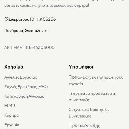
βρείτε ευκαιρίες και χτίστε το μέλλον σας σήμερα!
Σωκράτους 10, Τ.Κ 55236
Πανόραμα, Θεσσαλονίκη
ΑΡ. ΓΕΜΗ: 181846306000
Χρήσιμα
Υποψήφιοι
Αγγελίες Εργασίας
Tips αν ψάχνεις την πρώτη σου
εργασία
Συχνές Ερωτήσεις (FAQ)
Τι πρέπει να προσέξετε στη
Καταχώρηση Αγγελίας
συνέντευξη
HR4U
Συχνότερες Ερωτήσεις
Καριέρα
Συνέντευξης
Εργασία
Tips Συνέντευξης