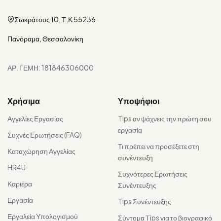
Σωκράτους 10, Τ.Κ 55236
Πανόραμα, Θεσσαλονίκη
ΑΡ. ΓΕΜΗ: 181846306000
Χρήσιμα
Υποψήφιοι
Αγγελίες Εργασίας
Tips αν ψάχνεις την πρώτη σου
εργασία
Συχνές Ερωτήσεις (FAQ)
Τι πρέπει να προσέξετε στη
Καταχώρηση Αγγελίας
συνέντευξη
HR4U
Συχνότερες Ερωτήσεις
Καριέρα
Συνέντευξης
Εργασία
Tips Συνέντευξης
Εργαλεία Υπολογισμού
Σύντομα Τips για το βιογραφικό