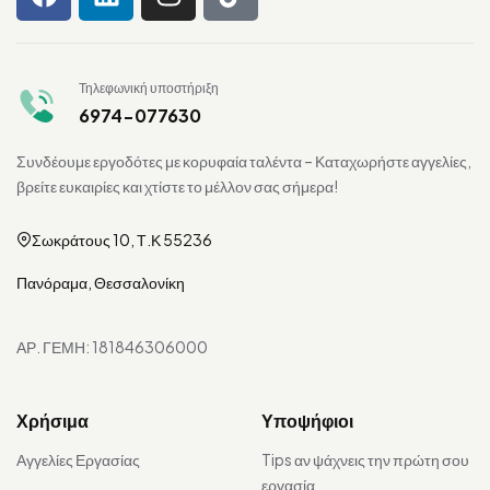
Τηλεφωνική υποστήριξη
6974-077630
Συνδέουμε εργοδότες με κορυφαία ταλέντα – Καταχωρήστε αγγελίες,
βρείτε ευκαιρίες και χτίστε το μέλλον σας σήμερα!
Σωκράτους 10, Τ.Κ 55236
Πανόραμα, Θεσσαλονίκη
ΑΡ. ΓΕΜΗ: 181846306000
Χρήσιμα
Υποψήφιοι
Αγγελίες Εργασίας
Tips αν ψάχνεις την πρώτη σου
εργασία