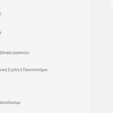
ς
t
πίβλεψη εργασιών
ική Σχολή ή Πανεπιστήμιο
 αποτέλεσμα