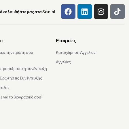
Ακολουθήστε μας στα Social
οι
Εταιρείες
νεις την πρώτη σου
Καταχώρηση Αγγελίας
Αγγελίες
α προσέξετε στη συνέντευξη
 Ερωτήσεις Συνέντευξης
ευξης
s για το βιογραφικό σου!