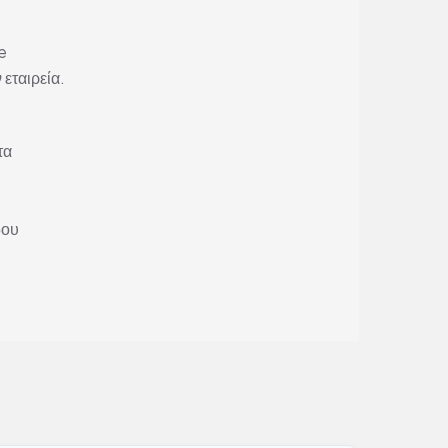
e
 εταιρεία.
τα
δου