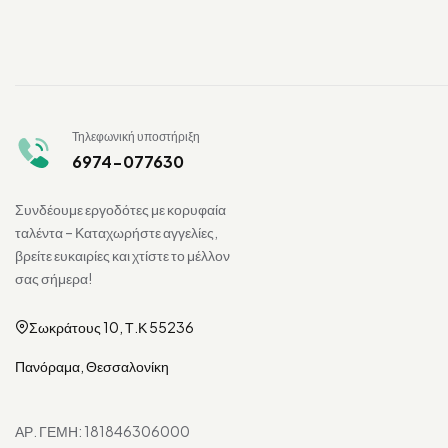
Τηλεφωνική υποστήριξη
6974-077630
Συνδέουμε εργοδότες με κορυφαία
ταλέντα – Καταχωρήστε αγγελίες,
βρείτε ευκαιρίες και χτίστε το μέλλον
σας σήμερα!
Σωκράτους 10, Τ.Κ 55236
Πανόραμα, Θεσσαλονίκη
ΑΡ. ΓΕΜΗ: 181846306000