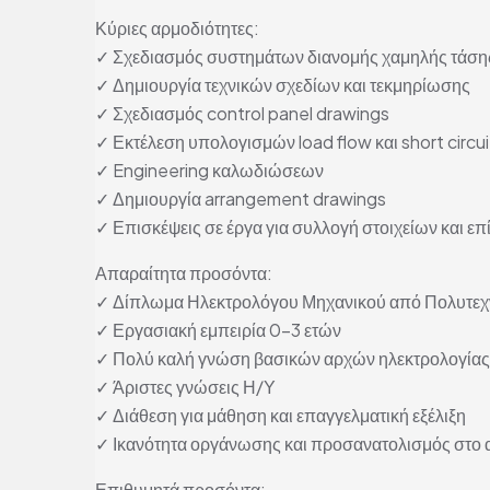
Κύριες αρμοδιότητες:
✓ Σχεδιασμός συστημάτων διανομής χαμηλής τάση
✓ Δημιουργία τεχνικών σχεδίων και τεκμηρίωσης
✓ Σχεδιασμός control panel drawings
✓ Εκτέλεση υπολογισμών load flow και short circui
✓ Engineering καλωδιώσεων
✓ Δημιουργία arrangement drawings
✓ Επισκέψεις σε έργα για συλλογή στοιχείων και ε
Απαραίτητα προσόντα:
✓ Δίπλωμα Ηλεκτρολόγου Μηχανικού από Πολυτεχν
✓ Εργασιακή εμπειρία 0–3 ετών
✓ Πολύ καλή γνώση βασικών αρχών ηλεκτρολογίας
✓ Άριστες γνώσεις Η/Υ
✓ Διάθεση για μάθηση και επαγγελματική εξέλιξη
✓ Ικανότητα οργάνωσης και προσανατολισμός στο
Επιθυμητά προσόντα: