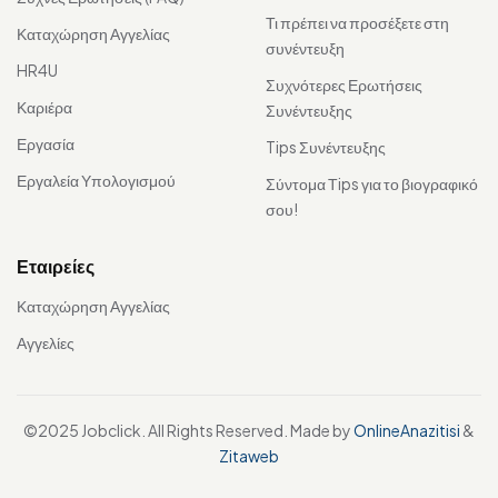
Τι πρέπει να προσέξετε στη
Καταχώρηση Αγγελίας
συνέντευξη
HR4U
Συχνότερες Ερωτήσεις
Καριέρα
Συνέντευξης
Εργασία
Tips Συνέντευξης
Εργαλεία Υπολογισμού
Σύντομα Τips για το βιογραφικό
σου!
Εταιρείες
Καταχώρηση Αγγελίας
Αγγελίες
©2025 Jobclick. All Rights Reserved. Made by
OnlineAnazitisi
&
Zitaweb