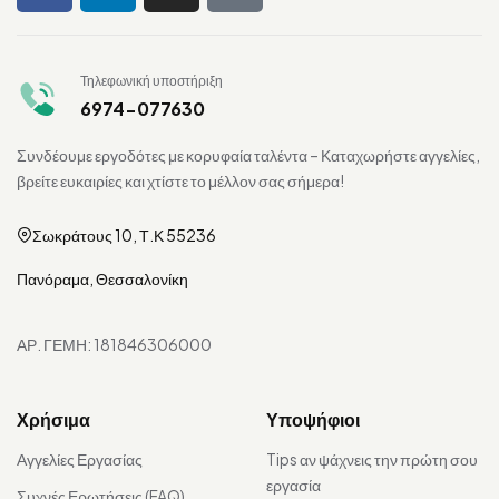
Τηλεφωνική υποστήριξη
6974-077630
Συνδέουμε εργοδότες με κορυφαία ταλέντα – Καταχωρήστε αγγελίες,
βρείτε ευκαιρίες και χτίστε το μέλλον σας σήμερα!
Σωκράτους 10, Τ.Κ 55236
Πανόραμα, Θεσσαλονίκη
ΑΡ. ΓΕΜΗ: 181846306000
Χρήσιμα
Υποψήφιοι
Αγγελίες Εργασίας
Tips αν ψάχνεις την πρώτη σου
εργασία
Συχνές Ερωτήσεις (FAQ)