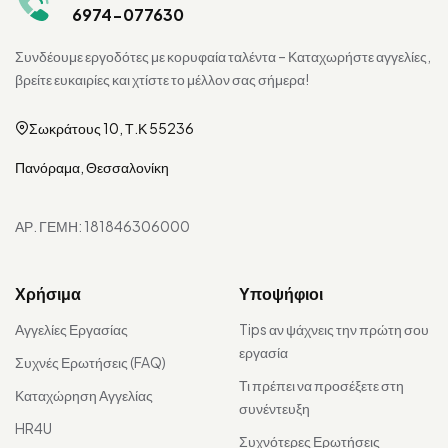
6974-077630
Συνδέουμε εργοδότες με κορυφαία ταλέντα – Καταχωρήστε αγγελίες,
βρείτε ευκαιρίες και χτίστε το μέλλον σας σήμερα!
Σωκράτους 10, Τ.Κ 55236
Πανόραμα, Θεσσαλονίκη
ΑΡ. ΓΕΜΗ: 181846306000
Χρήσιμα
Υποψήφιοι
Αγγελίες Εργασίας
Tips αν ψάχνεις την πρώτη σου
εργασία
Συχνές Ερωτήσεις (FAQ)
Τι πρέπει να προσέξετε στη
Καταχώρηση Αγγελίας
συνέντευξη
HR4U
Συχνότερες Ερωτήσεις