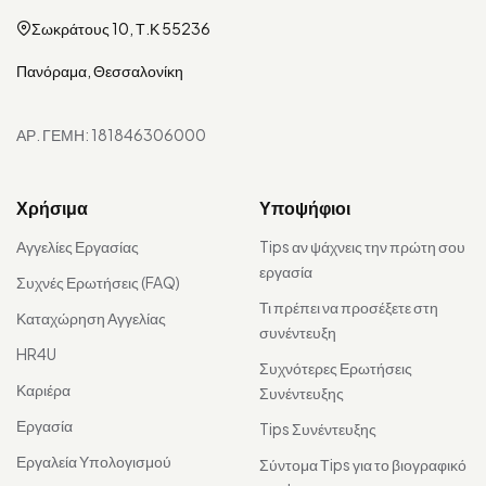
Σωκράτους 10, Τ.Κ 55236
Πανόραμα, Θεσσαλονίκη
ΑΡ. ΓΕΜΗ: 181846306000
Χρήσιμα
Υποψήφιοι
Αγγελίες Εργασίας
Tips αν ψάχνεις την πρώτη σου
εργασία
Συχνές Ερωτήσεις (FAQ)
Τι πρέπει να προσέξετε στη
Καταχώρηση Αγγελίας
συνέντευξη
HR4U
Συχνότερες Ερωτήσεις
Καριέρα
Συνέντευξης
Εργασία
Tips Συνέντευξης
Εργαλεία Υπολογισμού
Σύντομα Τips για το βιογραφικό