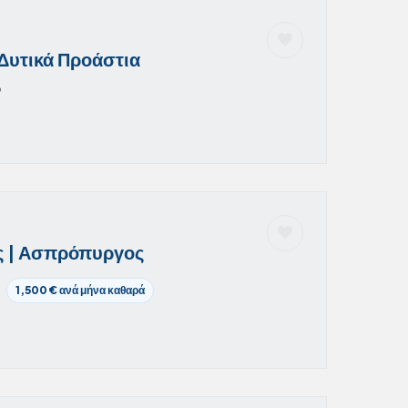
Δυτικά Προάστια
6
ές | Ασπρόπυργος
1,500 € ανά μήνα καθαρά