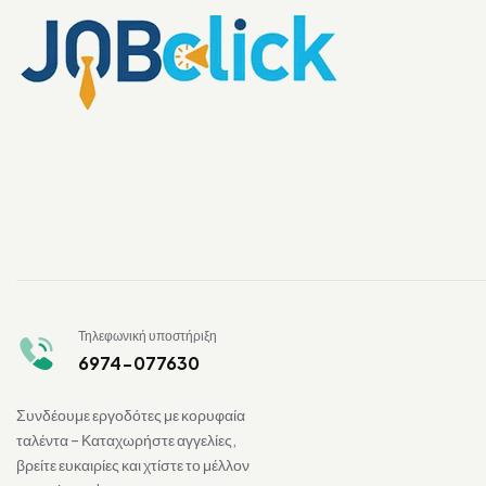
Τηλεφωνική υποστήριξη
6974-077630
Συνδέουμε εργοδότες με κορυφαία
ταλέντα – Καταχωρήστε αγγελίες,
βρείτε ευκαιρίες και χτίστε το μέλλον