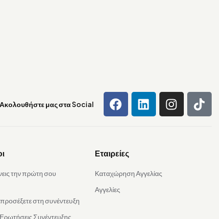
Ακολουθήστε μας στα Social
οι
Εταιρείες
νεις την πρώτη σου
Καταχώρηση Αγγελίας
Αγγελίες
α προσέξετε στη συνέντευξη
 Ερωτήσεις Συνέντευξης