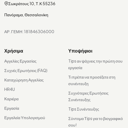
Σωκράτους 10, Τ.Κ 55236
Πανόραμα, Θεσσαλονίκη
ΑΡ. ΓΕΜΗ: 181846306000
Χρήσιμα
Υποψήφιοι
Αγγελίες Εργασίας
Tips αν ψάχνεις την πρώτη σου
εργασία
Συχνές Ερωτήσεις (FAQ)
Τι πρέπει να προσέξετε στη
Καταχώρηση Αγγελίας
συνέντευξη
HR4U
Συχνότερες Ερωτήσεις
Καριέρα
Συνέντευξης
Εργασία
Tips Συνέντευξης
Εργαλεία Υπολογισμού
Σύντομα Τips για το βιογραφικό
σου!