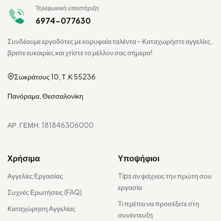
Τηλεφωνική υποστήριξη
6974-077630
Συνδέουμε εργοδότες με κορυφαία ταλέντα – Καταχωρήστε αγγελίες,
βρείτε ευκαιρίες και χτίστε το μέλλον σας σήμερα!
Σωκράτους 10, Τ.Κ 55236
Πανόραμα, Θεσσαλονίκη
ΑΡ. ΓΕΜΗ: 181846306000
Χρήσιμα
Υποψήφιοι
Αγγελίες Εργασίας
Tips αν ψάχνεις την πρώτη σου
εργασία
Συχνές Ερωτήσεις (FAQ)
Τι πρέπει να προσέξετε στη
Καταχώρηση Αγγελίας
συνέντευξη