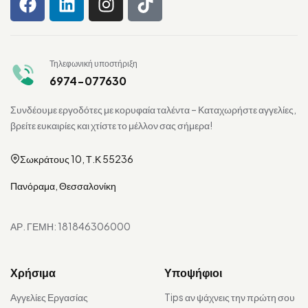
Τηλεφωνική υποστήριξη
6974-077630
Συνδέουμε εργοδότες με κορυφαία ταλέντα – Καταχωρήστε αγγελίες,
βρείτε ευκαιρίες και χτίστε το μέλλον σας σήμερα!
Σωκράτους 10, Τ.Κ 55236
Πανόραμα, Θεσσαλονίκη
ΑΡ. ΓΕΜΗ: 181846306000
Χρήσιμα
Υποψήφιοι
Αγγελίες Εργασίας
Tips αν ψάχνεις την πρώτη σου