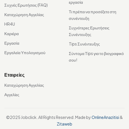
εργασία
Συχνές Ερωτήσεις (FAQ)
Τι πρέπει να προσέξετε στη
Καταχώρηση Αγγελίας
συνέντευξη
HR4U
Συχνότερες Ερωτήσεις
Καριέρα
Συνέντευξης
Εργασία
Tips Συνέντευξης
Εργαλεία Υπολογισμού
Σύντομα Τips για το βιογραφικό
σου!
Εταιρείες
Καταχώρηση Αγγελίας
Αγγελίες
©2025 Jobclick. All Rights Reserved. Made by
OnlineAnazitisi
&
Zitaweb