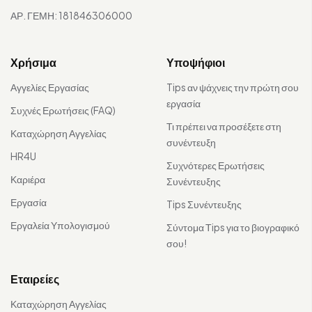
ΑΡ. ΓΕΜΗ: 181846306000
Χρήσιμα
Υποψήφιοι
Αγγελίες Εργασίας
Tips αν ψάχνεις την πρώτη σου
εργασία
Συχνές Ερωτήσεις (FAQ)
Τι πρέπει να προσέξετε στη
Καταχώρηση Αγγελίας
συνέντευξη
HR4U
Συχνότερες Ερωτήσεις
Καριέρα
Συνέντευξης
Εργασία
Tips Συνέντευξης
Εργαλεία Υπολογισμού
Σύντομα Τips για το βιογραφικό
σου!
Εταιρείες
Καταχώρηση Αγγελίας