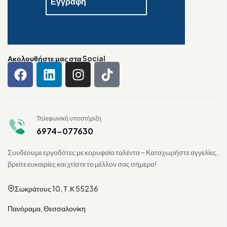
Ακολουθήστε μας στα Social
Τηλεφωνική υποστήριξη
6974-077630
Συνδέουμε εργοδότες με κορυφαία ταλέντα – Καταχωρήστε αγγελίες,
βρείτε ευκαιρίες και χτίστε το μέλλον σας σήμερα!
Σωκράτους 10, Τ.Κ 55236
Πανόραμα, Θεσσαλονίκη