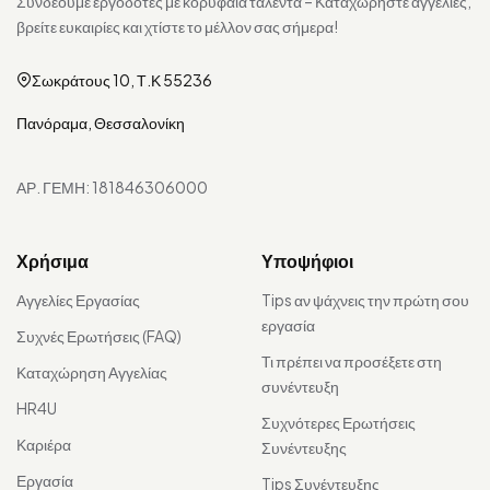
Συνδέουμε εργοδότες με κορυφαία ταλέντα – Καταχωρήστε αγγελίες,
βρείτε ευκαιρίες και χτίστε το μέλλον σας σήμερα!
Σωκράτους 10, Τ.Κ 55236
Πανόραμα, Θεσσαλονίκη
ΑΡ. ΓΕΜΗ: 181846306000
Χρήσιμα
Υποψήφιοι
Αγγελίες Εργασίας
Tips αν ψάχνεις την πρώτη σου
εργασία
Συχνές Ερωτήσεις (FAQ)
Τι πρέπει να προσέξετε στη
Καταχώρηση Αγγελίας
συνέντευξη
HR4U
Συχνότερες Ερωτήσεις
Καριέρα
Συνέντευξης
Εργασία
Tips Συνέντευξης