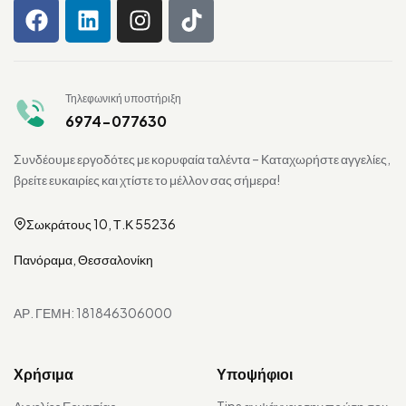
Τηλεφωνική υποστήριξη
6974-077630
Συνδέουμε εργοδότες με κορυφαία ταλέντα – Καταχωρήστε αγγελίες,
βρείτε ευκαιρίες και χτίστε το μέλλον σας σήμερα!
Σωκράτους 10, Τ.Κ 55236
Πανόραμα, Θεσσαλονίκη
ΑΡ. ΓΕΜΗ: 181846306000
Χρήσιμα
Υποψήφιοι