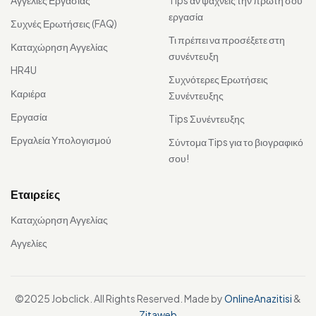
Αγγελίες Εργασίας
Tips αν ψάχνεις την πρώτη σου
εργασία
Συχνές Ερωτήσεις (FAQ)
Τι πρέπει να προσέξετε στη
Καταχώρηση Αγγελίας
συνέντευξη
HR4U
Συχνότερες Ερωτήσεις
Καριέρα
Συνέντευξης
Εργασία
Tips Συνέντευξης
Εργαλεία Υπολογισμού
Σύντομα Τips για το βιογραφικό
σου!
Εταιρείες
Καταχώρηση Αγγελίας
Αγγελίες
©2025 Jobclick. All Rights Reserved. Made by
OnlineAnazitisi
&
Zitaweb