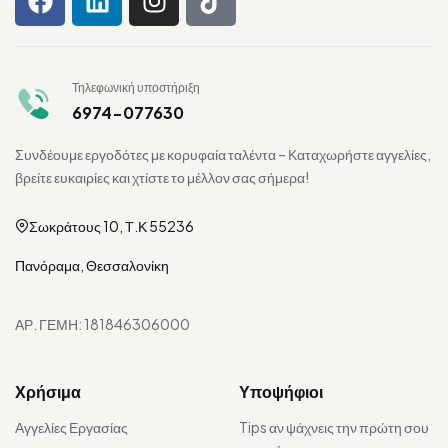
Τηλεφωνική υποστήριξη
6974-077630
Συνδέουμε εργοδότες με κορυφαία ταλέντα – Καταχωρήστε αγγελίες,
βρείτε ευκαιρίες και χτίστε το μέλλον σας σήμερα!
Σωκράτους 10, Τ.Κ 55236
Πανόραμα, Θεσσαλονίκη
ΑΡ. ΓΕΜΗ: 181846306000
Χρήσιμα
Υποψήφιοι
Αγγελίες Εργασίας
Tips αν ψάχνεις την πρώτη σου