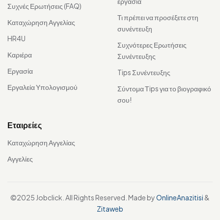
εργασία
Συχνές Ερωτήσεις (FAQ)
Τι πρέπει να προσέξετε στη
Καταχώρηση Αγγελίας
συνέντευξη
HR4U
Συχνότερες Ερωτήσεις
Καριέρα
Συνέντευξης
Εργασία
Tips Συνέντευξης
Εργαλεία Υπολογισμού
Σύντομα Τips για το βιογραφικό
σου!
Εταιρείες
Καταχώρηση Αγγελίας
Αγγελίες
©2025 Jobclick. All Rights Reserved. Made by
OnlineAnazitisi
&
Zitaweb