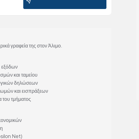
ικά γραφεία της στον Άλιμο.
 εξόδων
σμών και ταμείου
λογικών δηλώσεων
ρωμών και εισπράξεων
α του τμήματος
ικονομικών
ση
silon Net)