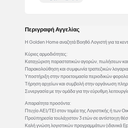
Περιγραφή Αγγελίας
Η Golden Home αναζητά Βοηθό Λογιστή για τα κεντρ
Κύριες αρμοδιότητες:
Καταχώριση παραστατικών αγορών, πωλήσεων και
Παρακολούθηση και συμφωνία τραπεζικών λογαρια
Υποστήριξη στην προετοιμασία περιοδικών φορο
Τήρηση αρχείων και συμβολή στην οργάνωση πλη
Συνεργασία με την ομάδα για την εύρυθμη λειτουργί
Απαραίτητα προσόντα:
Πτυχίο ΑΕΙ/ΤΕΙ στον τομέα της Λογιστικής ή των Ο
Προϋπηρεσία τουλάχιστον 3 ετών σε αντίστοιχη θέ
Καλή γνώση λογιστικών προγραμμάτων (ιδανικά Ep