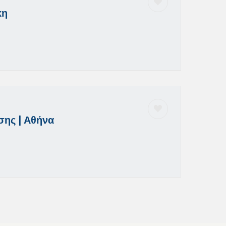
κη
σης | Αθήνα