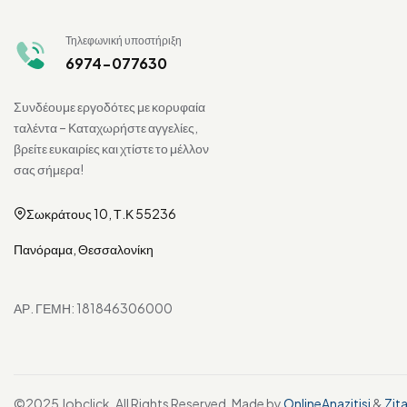
Τηλεφωνική υποστήριξη
6974-077630
Συνδέουμε εργοδότες με κορυφαία
ταλέντα – Καταχωρήστε αγγελίες,
βρείτε ευκαιρίες και χτίστε το μέλλον
σας σήμερα!
Σωκράτους 10, Τ.Κ 55236
Πανόραμα, Θεσσαλονίκη
ΑΡ. ΓΕΜΗ: 181846306000
©2025 Jobclick. All Rights Reserved. Made by
OnlineAnazitisi
&
Zit