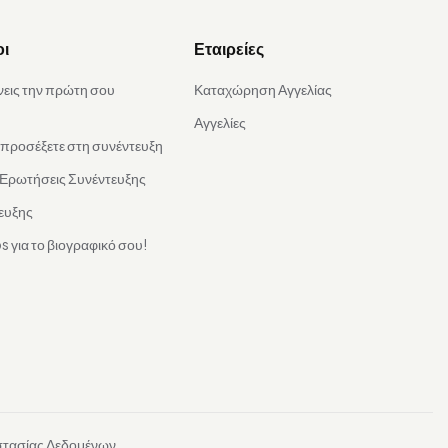
οι
Εταιρείες
νεις την πρώτη σου
Καταχώρηση Αγγελίας
Αγγελίες
α προσέξετε στη συνέντευξη
 Ερωτήσεις Συνέντευξης
ευξης
s για το βιογραφικό σου!
στασίας Δεδομένων