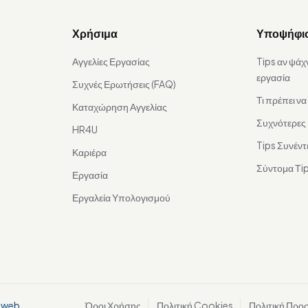
Χρήσιμα
Υποψήφι
Αγγελίες Εργασίας
Tips αν ψάχ
εργασία
Συχνές Ερωτήσεις (FAQ)
Τι πρέπει ν
Καταχώρηση Αγγελίας
Συχνότερες
HR4U
Tips Συνέντ
Καριέρα
Σύντομα Τip
Εργασία
Εργαλεία Υπολογισμού
aweb
Όροι Χρήσης
Πολιτική Cookies
Πολιτική Προ