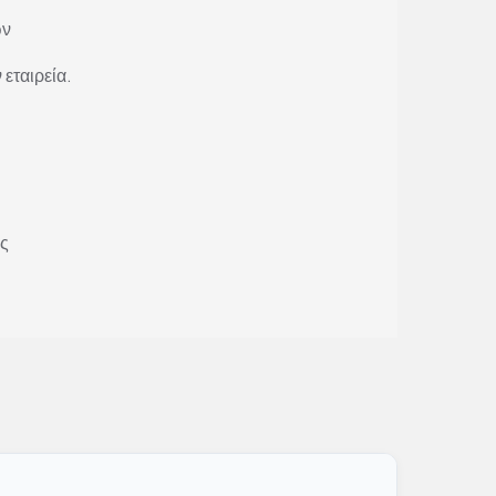
ών
 εταιρεία.
ώς