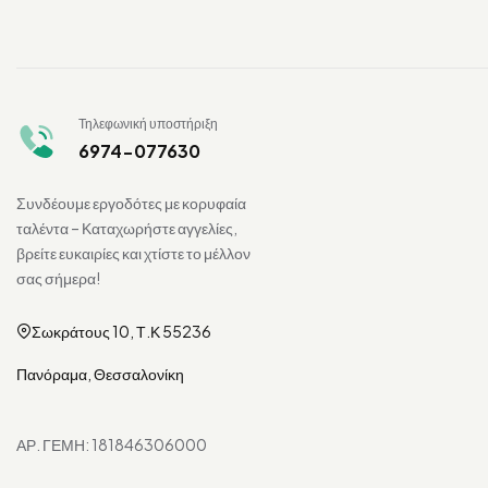
Τηλεφωνική υποστήριξη
6974-077630
Συνδέουμε εργοδότες με κορυφαία
ταλέντα – Καταχωρήστε αγγελίες,
βρείτε ευκαιρίες και χτίστε το μέλλον
σας σήμερα!
Σωκράτους 10, Τ.Κ 55236
Πανόραμα, Θεσσαλονίκη
ΑΡ. ΓΕΜΗ: 181846306000