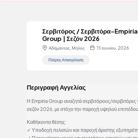
Σερβιτόρος / Σερβιτόρα-Empiria
Group | Σεζόν 2026
Αδάμαντας, Μήλος
15 Ιουνίου, 2026
Πλήρης Απασχόληση
Περιγραφή Αγγελίας
Η Empiria Group αναζητά σερβιτόρους/σερβιτόρες γι
σεζόν 2026, με στόχο την παροχή υψηλού επιπέδο
Καθήκοντα θέσης:
✓ Υποδοχή πελατών και παροχή άριστης εξυπηρέτησ
✓ Παρουσίαση μενού και προτάσεις φαγητών και π