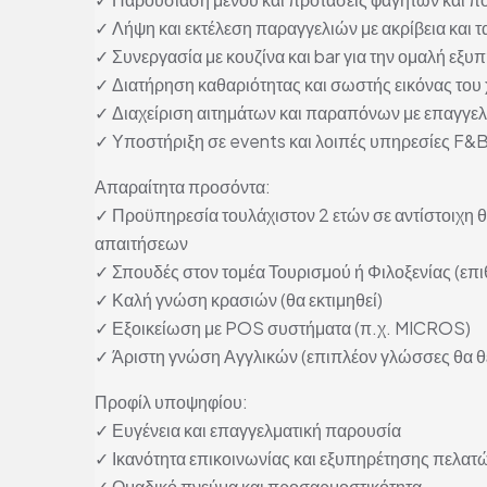
✓ Λήψη και εκτέλεση παραγγελιών με ακρίβεια και τ
✓ Συνεργασία με κουζίνα και bar για την ομαλή εξυ
✓ Διατήρηση καθαριότητας και σωστής εικόνας του
✓ Διαχείριση αιτημάτων και παραπόνων με επαγγε
✓ Υποστήριξη σε events και λοιπές υπηρεσίες F&
Απαραίτητα προσόντα:
✓ Προϋπηρεσία τουλάχιστον 2 ετών σε αντίστοιχη θ
απαιτήσεων
✓ Σπουδές στον τομέα Τουρισμού ή Φιλοξενίας (επι
✓ Καλή γνώση κρασιών (θα εκτιμηθεί)
✓ Εξοικείωση με POS συστήματα (π.χ. MICROS)
✓ Άριστη γνώση Αγγλικών (επιπλέον γλώσσες θα 
Προφίλ υποψηφίου:
✓ Ευγένεια και επαγγελματική παρουσία
✓ Ικανότητα επικοινωνίας και εξυπηρέτησης πελατ
✓ Ομαδικό πνεύμα και προσαρμοστικότητα