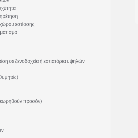
αχύτητα
πηρέτηση
 χώρου εστίασης
λματισμό
B
έση σε ξενοδοχεία ή εστιατόρια υψηλών
θυμητές)
θεωρηθούν προσόν)
ών