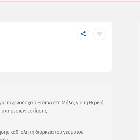
α το ξενοδοχείο Eréma στη Μήλο, για τη θερινή
υ υπηρεσιών εστίασης.
ης καθ’ όλη τη διάρκεια του γεύματος
οτών