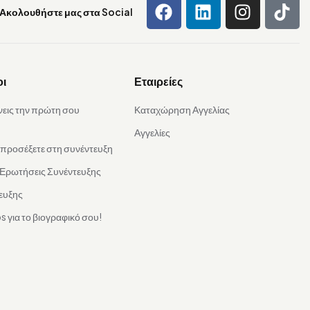
Ακολουθήστε μας στα Social
οι
Εταιρείες
νεις την πρώτη σου
Καταχώρηση Αγγελίας
Αγγελίες
α προσέξετε στη συνέντευξη
 Ερωτήσεις Συνέντευξης
ευξης
s για το βιογραφικό σου!