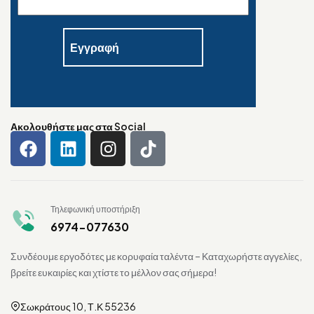
Ακολουθήστε μας στα Social
Τηλεφωνική υποστήριξη
6974-077630
Συνδέουμε εργοδότες με κορυφαία ταλέντα – Καταχωρήστε αγγελίες,
βρείτε ευκαιρίες και χτίστε το μέλλον σας σήμερα!
Σωκράτους 10, Τ.Κ 55236