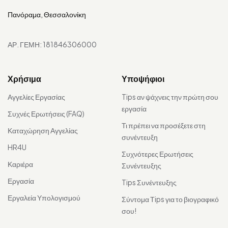
Πανόραμα, Θεσσαλονίκη
ΑΡ. ΓΕΜΗ: 181846306000
Χρήσιμα
Υποψήφιοι
Αγγελίες Εργασίας
Tips αν ψάχνεις την πρώτη σου
εργασία
Συχνές Ερωτήσεις (FAQ)
Τι πρέπει να προσέξετε στη
Καταχώρηση Αγγελίας
συνέντευξη
HR4U
Συχνότερες Ερωτήσεις
Καριέρα
Συνέντευξης
Εργασία
Tips Συνέντευξης
Εργαλεία Υπολογισμού
Σύντομα Τips για το βιογραφικό
σου!