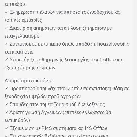
επιπέδου
✓ Ενημέρωση πελατών για υπηρεσίες ξενοδοχείου και
τοπικές εμπειρίες
✓ Διαχείριση αιτημάτων και επίλυση ζητημάτων με
επαγγελματισμό
✓ Συντονισμός με τμήματα όπως υποδοχή, housekeeping
και κρατήσεις
✓ Υποστήριξη καθημερινής λειτουργίας front office και
εξυπηρέτησης πελατών
Απαραίτητα προσόντα:
✓ Προϋπηρεσία τουλάχιστον 2 ετών σε αντίστοιχη θέση σε
ξενοδοχεία υψηλών προδιαγραφών
✓ Σπουδές στον τομέα Τουρισμού ή Φιλοξενίας
✓ Άριστη γνώση Αγγλικών (επιπλέον γλώσσες θα
εκτιμηθούν)
✓ Εξοικείωση με PMS συστήματα και MS Office
✓ Επικοινωνιακές δεξιότητες και πελατοκεντρική