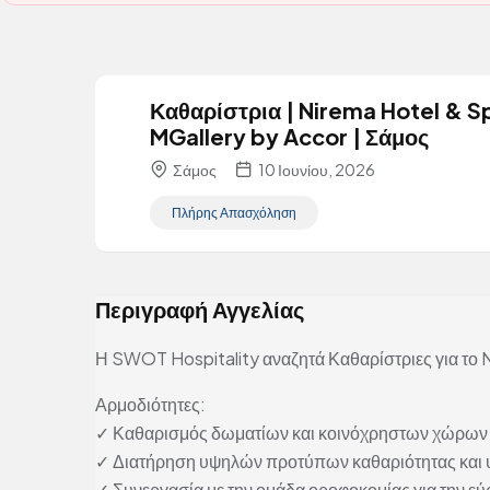
Καθαρίστρια | Nirema Hotel & S
MGallery by Accor | Σάμος
Σάμος
10 Ιουνίου, 2026
Πλήρης Απασχόληση
Περιγραφή Αγγελίας
Η SWOT Hospitality αναζητά Καθαρίστριες για το 
Αρμοδιότητες:
✓ Καθαρισμός δωματίων και κοινόχρηστων χώρων 
✓ Διατήρηση υψηλών προτύπων καθαριότητας και υ
✓ Συνεργασία με την ομάδα οροφοκομίας για την εύ