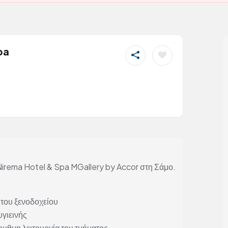
pa
Nirema Hotel & Spa MGallery by Accor στη Σάμο.
του ξενοδοχείου
γιεινής
ρυθμη λειτουργία του τμήματος