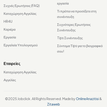
εργασία
Συχνές Ερωτήσεις (FAQ)
Τι πρέπει να προσέξετε στη
Καταχώρηση Αγγελίας
συνέντευξη
HR4U
Συχνότερες Ερωτήσεις
Καριέρα
Συνέντευξης
Εργασία
Tips Συνέντευξης
Εργαλεία Υπολογισμού
Σύντομα Τips για το βιογραφικό
σου!
Εταιρείες
Καταχώρηση Αγγελίας
Αγγελίες
©2025 Jobclick. All Rights Reserved. Made by
OnlineAnazitisi
&
Zitaweb