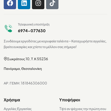
Τηλεφωνική υποστήριξη
6974-077630
Συνδέουμε εργοδότες με κορυφαία ταλέντα – Καταχωρήστε αγγελίες,
βρείτε ευκαιρίες και χτίστε το μέλλον σας σήμερα!
Σωκράτους 10, Τ.Κ 55236
Πανόραμα, Θεσσαλονίκη
ΑΡ. ΓΕΜΗ: 181846306000
Χρήσιμα
Υποψήφιοι
Αγγελίες Εργασίας
Tips αν ψάχνεις την πρώτη σου