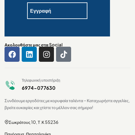
Ακολουθήστε μας στα Social
Τηλεφωνική υποστήριξη
6974-077630
Συνδέουμε εργοδότες με κορυφαία ταλέντα – Καταχωρήστε αγγελίες,
βρείτε ευκαιρίες και χτίστε το μέλλον σας σήμερα!
Σωκράτους 10, Τ.Κ 55236
Πανόραμα, Θεσσαλονίκη