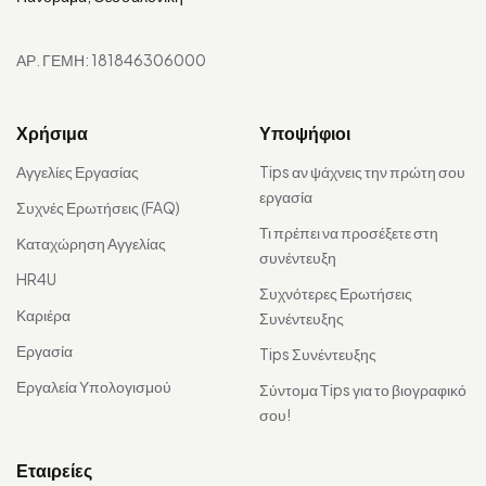
ΑΡ. ΓΕΜΗ: 181846306000
Χρήσιμα
Υποψήφιοι
Αγγελίες Εργασίας
Tips αν ψάχνεις την πρώτη σου
εργασία
Συχνές Ερωτήσεις (FAQ)
Τι πρέπει να προσέξετε στη
Καταχώρηση Αγγελίας
συνέντευξη
HR4U
Συχνότερες Ερωτήσεις
Καριέρα
Συνέντευξης
Εργασία
Tips Συνέντευξης
Εργαλεία Υπολογισμού
Σύντομα Τips για το βιογραφικό
σου!
Εταιρείες