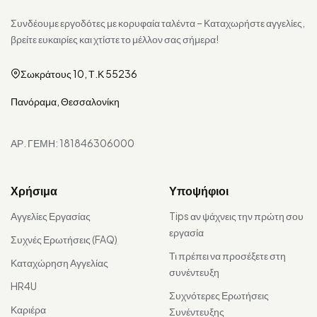
Συνδέουμε εργοδότες με κορυφαία ταλέντα – Καταχωρήστε αγγελίες,
βρείτε ευκαιρίες και χτίστε το μέλλον σας σήμερα!
Σωκράτους 10, Τ.Κ 55236
Πανόραμα, Θεσσαλονίκη
ΑΡ. ΓΕΜΗ: 181846306000
Χρήσιμα
Υποψήφιοι
Αγγελίες Εργασίας
Tips αν ψάχνεις την πρώτη σου
εργασία
Συχνές Ερωτήσεις (FAQ)
Τι πρέπει να προσέξετε στη
Καταχώρηση Αγγελίας
συνέντευξη
HR4U
Συχνότερες Ερωτήσεις
Καριέρα
Συνέντευξης