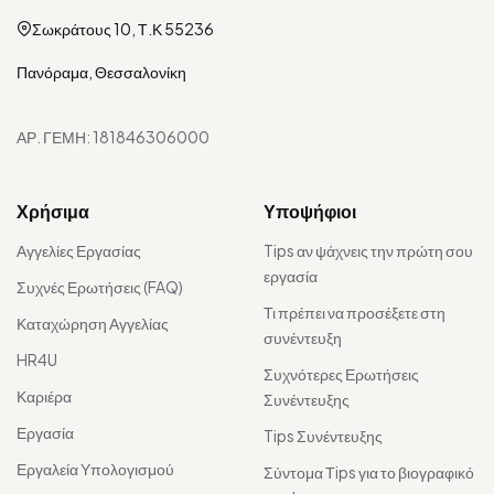
Σωκράτους 10, Τ.Κ 55236
Πανόραμα, Θεσσαλονίκη
ΑΡ. ΓΕΜΗ: 181846306000
Χρήσιμα
Υποψήφιοι
Αγγελίες Εργασίας
Tips αν ψάχνεις την πρώτη σου
εργασία
Συχνές Ερωτήσεις (FAQ)
Τι πρέπει να προσέξετε στη
Καταχώρηση Αγγελίας
συνέντευξη
HR4U
Συχνότερες Ερωτήσεις
Καριέρα
Συνέντευξης
Εργασία
Tips Συνέντευξης
Εργαλεία Υπολογισμού
Σύντομα Τips για το βιογραφικό