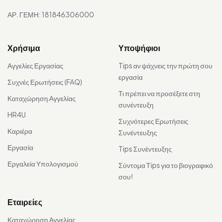
ΑΡ. ΓΕΜΗ: 181846306000
Χρήσιμα
Υποψήφιοι
Αγγελίες Εργασίας
Tips αν ψάχνεις την πρώτη σου
εργασία
Συχνές Ερωτήσεις (FAQ)
Τι πρέπει να προσέξετε στη
Καταχώρηση Αγγελίας
συνέντευξη
HR4U
Συχνότερες Ερωτήσεις
Καριέρα
Συνέντευξης
Εργασία
Tips Συνέντευξης
Εργαλεία Υπολογισμού
Σύντομα Τips για το βιογραφικό
σου!
Εταιρείες
Καταχώρηση Αγγελίας