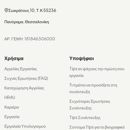
Σωκράτους 10, Τ.Κ 55236
Πανόραμα, Θεσσαλονίκη
ΑΡ. ΓΕΜΗ: 181846306000
Χρήσιμα
Υποψήφιοι
Αγγελίες Εργασίας
Tips αν ψάχνεις την πρώτη σου
εργασία
Συχνές Ερωτήσεις (FAQ)
Τι πρέπει να προσέξετε στη
Καταχώρηση Αγγελίας
συνέντευξη
HR4U
Συχνότερες Ερωτήσεις
Καριέρα
Συνέντευξης
Εργασία
Tips Συνέντευξης
Εργαλεία Υπολογισμού
Σύντομα Τips για το βιογραφικό